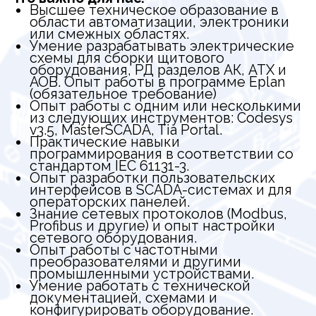
преобразователями и другими
промышленными устройствами.
Умение работать с технической
документацией, схемами и
конфигурировать оборудование.
Знание требований к технической
документации (ГОСТ, ЕСКД).
Готовность к местным командировкам
и по России.
Что предлагаем взамен:
Надежность:
Официальное трудоустройство в
соответствии с ТК РФ с первого дня
работы, полностью белая заработная
плата, соблюдение всех социальных
гарантий.
Уровень заработной платы обсуждается
индивидуально на собеседовании, в
зависимости от опыта и квалификации.
Дополнительные премии по
результатам работы и вклад в общие
проекты.
Комфорт:
Современный офис, расположенный по
адресу улица Кутышева, 9Вк7, деревня
Малое Верево, Гатчинский
муниципальный округ, Ленинградская
область.
График работы: пн-чт с 09:00 до 17:00, пт
- с 09:00 до 16:00.
Комфортные рабочие места,
обеспеченные всем необходимым
оборудованием.
Развитие:
Участие в реализации интересных и
перспективных проектов по
автоматизации.