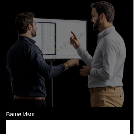
Главная
Решения
Услуги
Проекты
Сервис
О компании
Контакты
188354, Ленинградская область, М.О.
Гатчинский, д. Малое Верево,
ул.Кутышева, д.9В, корп.7, офис 4К
+7 (999) 528-29-99
info@insatek.ru
ООО «ИНСАТЕК»
ИНН: 7817142421
ОГРНИП: 1257800002570
© 2026 ИНСАТЕК
Все права защищены