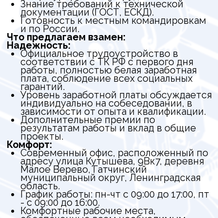
Возможность прохождения обучения и
сертификации за счет компании.
Работа с современными технологиями
и решениями в области автоматизации.
Перспективы профессионального роста
и развития.
Команда:
Дружный и профессиональный
коллектив, где ценят взаимоуважение и
командную работу.
Возможность обмена опытом и
знаниями с коллегами.
Открытая атмосфера, где
приветствуются инициатива и новые
идеи.
Участие в корпоративных
мероприятиях, направленных на
сплочение коллектива.
Если вы хотите внести свой вклад в
развитие автоматизации и работать в
команде профессионалов — ждем ваше
резюме!
Также рассматриваем кандидатов на
позицию Junior с профильным
образованием и минимальным опытом.
Условия обсуждаются индивидуально.
ePLAN