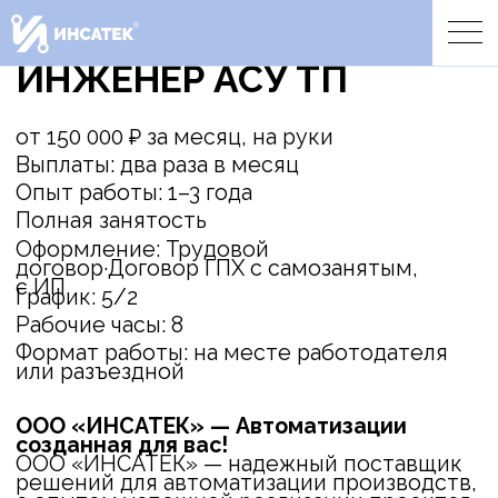
ИНЖЕНЕР АСУ ТП
от 150 000 ₽ за месяц, на руки
Выплаты: два раза в месяц
Опыт работы: 1–3 года
Полная занятость
Оформление: Трудовой
договор·Договор ГПХ с самозанятым,
с ИП
График: 5/2
Рабочие часы: 8
Формат работы: на месте работодателя
или разъездной
ООО «ИНСАТЕК» — Автоматизации
созданная для вас!
ООО «ИНСАТЕК» — надежный поставщик
решений для автоматизации производств,
с опытом успешной реализации проектов
различной сложности. Мы стремимся к
инновациям и предлагаем передовые
технологии, обеспечивая нашим клиентам
максимальную эффективность и
надежность. Именно поэтому мы
расширяем нашу команду и приглашаем в
свои ряды
Инженера АСУ ТП!
Что предстоит делать:
Разрабатывать электрические схемы
щитов (Eplan, AutoCad)