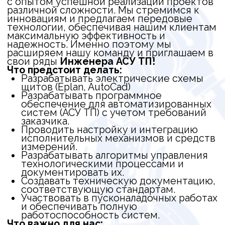
Разрабатывать программное
обеспечение для автоматизированных
систем (АСУ ТП) с учетом требований
заказчика.
Проводить настройку и интеграцию
исполнительных механизмов и средств
измерений.
Разрабатывать алгоритмы управления
технологическими процессами и
документировать их.
Создавать техническую документацию,
соответствующую стандартам.
Участвовать в пусконаладочных работах
и обеспечивать полную
работоспособность систем.
Что важно для нас:
Высшее техническое образование в
области автоматизации, электроники
или смежных областях.
Умение разрабатывать электрические
схемы для сборки щитового
оборудования, РД разделов АК, АТХ и
АОВ. Опыт работы в программе Eplan
(обязательное требование)
Опыт работы с одним или несколькими
из следующих инструментов: Codesys
v3.5, MasterSCADA, Tia Portal.
Практические навыки
программирования в соответствии со
стандартом IEC 61131-3.
Опыт разработки пользовательских
интерфейсов в SCADA-системах и для
операторских панелей.
Знание сетевых протоколов (Modbus,
Profibus и другие) и опыт настройки
сетевого оборудования.
Опыт работы с частотными