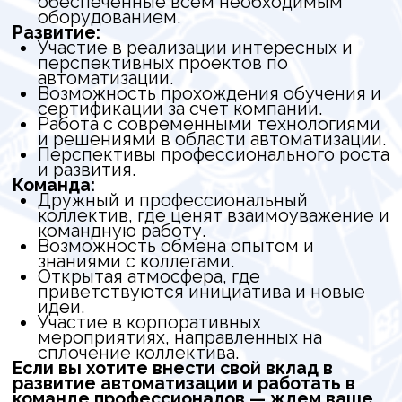
АСУ ТП
Пуско-наладочные работы
Master Scada 4D
CODESYS
Автоматизация технологических процессов
Откликнутся
Обсудим вашу задачу по
автоматизации
Разберём текущую систему и предложим
решение без лишних затрат.